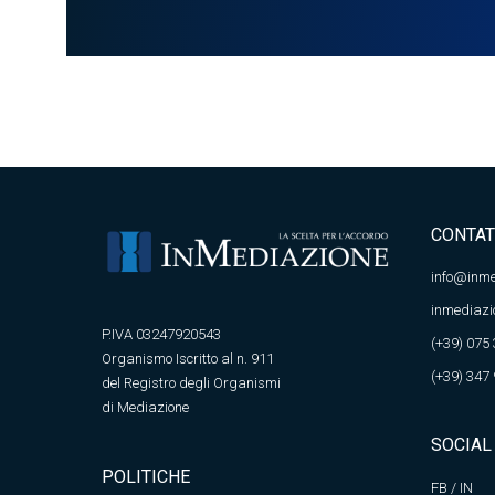
CONTAT
info@inme
inmediazi
P.IVA 03247920543
(+39) 075
Organismo Iscritto al n. 911
(+39) 347
del Registro degli Organismi
di Mediazione
SOCIAL
POLITICHE
FB
/
IN