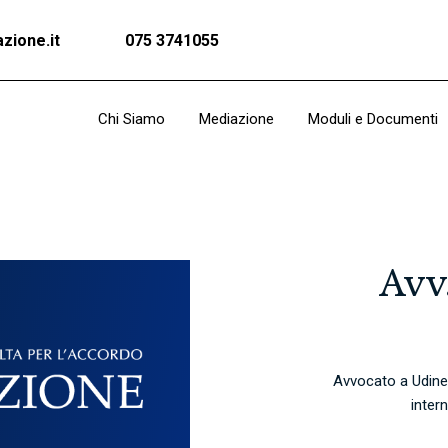
zione.it
075 3741055
Chi Siamo
Mediazione
Moduli e Documenti
Avv.
Avvocato a Udine 
inter