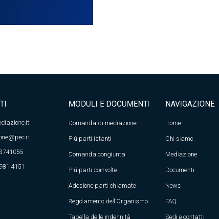
TI
MODULI E DOCUMENTI
NAVIGAZIONE
diazione.it
Domanda di mediazione
Home
one@pec.it
Più parti istanti
Chi siamo
 3741055
Domanda congiunta
Mediazione
 981 4151
Più parti coinvolte
Documenti
Adesione parti chiamate
News
Regolamento dell’Organismo
FAQ
Tabella delle indennità
Sedi e contatti