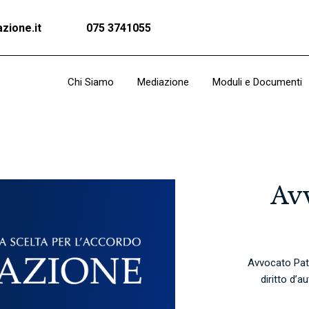
zione.it
075 3741055
Chi Siamo
Mediazione
Moduli e Documenti
Avv
Avvocato Patr
diritto d’a