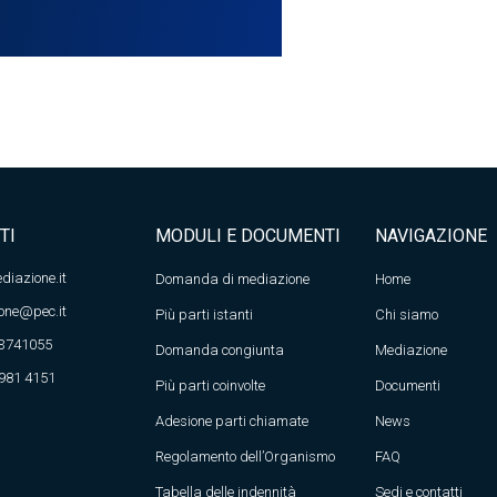
TI
MODULI E DOCUMENTI
NAVIGAZIONE
diazione.it
Domanda di mediazione
Home
one@pec.it
Più parti istanti
Chi siamo
 3741055
Domanda congiunta
Mediazione
 981 4151
Più parti coinvolte
Documenti
Adesione parti chiamate
News
Regolamento dell’Organismo
FAQ
Tabella delle indennità
Sedi e contatti