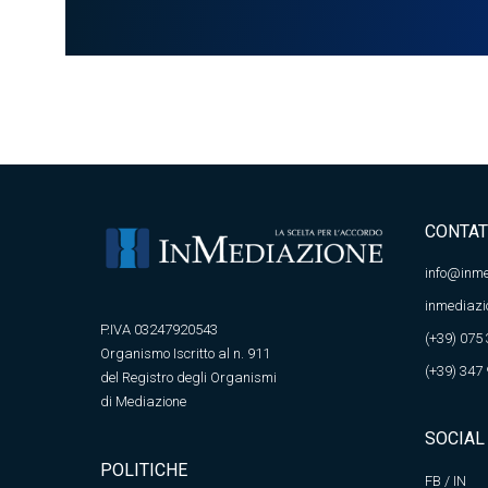
CONTAT
info@inme
inmediazi
P.IVA 03247920543
(+39) 075
Organismo Iscritto al n. 911
(+39) 347
del Registro degli Organismi
di Mediazione
SOCIAL
POLITICHE
FB
/
IN