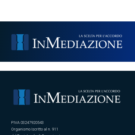
P.IVA 03247920543
Organismo Iscritto al n. 911