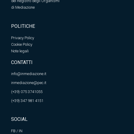
del Registro degli Organismi
di Mediazione
POLITICHE
Privacy Policy
Cookie Policy
Note legali
CONTATTI
info@inmediazione.it
inmediazione@pec.it
(+39) 075 3741055
(+39) 347 981 4151
SOCIAL
FB
/
IN