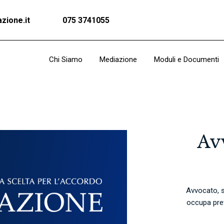
zione.it
075 3741055
Chi Siamo
Mediazione
Moduli e Documenti
Avv
Avvocato, sv
occupa prev