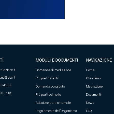
TI
MODULI E DOCUMENTI
NAVIGAZIONE
diazione.it
Domanda di mediazione
Home
one@pec.it
Più parti istanti
Chi siamo
 3741055
Domanda congiunta
Mediazione
 981 4151
Più parti coinvolte
Documenti
Adesione parti chiamate
News
Regolamento dell’Organismo
FAQ