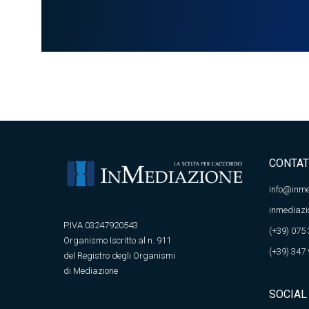
CONTAT
info@inme
inmediazi
P.IVA 03247920543
(+39) 075
Organismo Iscritto al n. 911
(+39) 347
del Registro degli Organismi
di Mediazione
SOCIAL